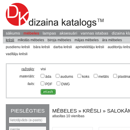
sākums
mēbeles
lampas
aksesuāri
vannas istabas
dizaina kl
krēsli
mīkstās mēbeles
biroja mēbeles
mājas mēbeles
āra mēbeles
pusdienu krēsli
bāra krēsli
darba krēsli
apmeklētāju krēsli
auditoriju krēs
vadītāju krēsli
ražotājs
:
visi
materiāls:
āda
audums
koks
metāls
plastm
fails:
PDF
DWG
PIESLĒGTIES
MĒBELES » KRĒSLI » SALOKĀ
atlasītas 10 vienības