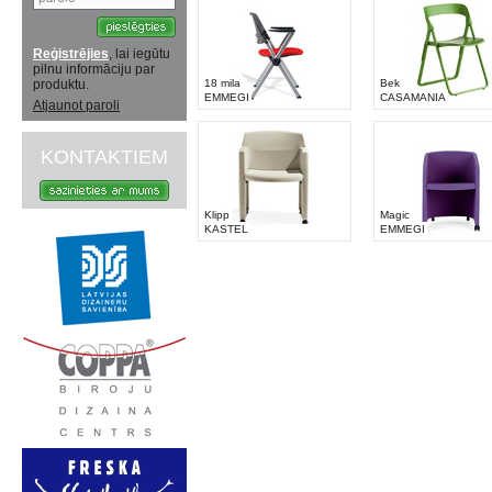
Reģistrējies
, lai iegūtu
pilnu informāciju par
produktu.
18 mila
Bek
EMMEGI
CASAMANIA
Atjaunot paroli
KONTAKTIEM
Klipp
Magic
KASTEL
EMMEGI