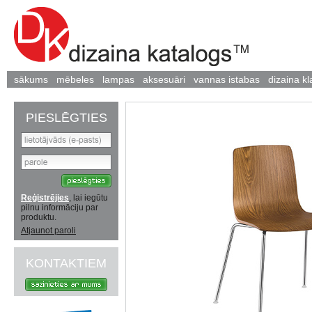
sākums
mēbeles
lampas
aksesuāri
vannas istabas
dizaina kl
PIESLĒGTIES
Reģistrējies
, lai iegūtu
pilnu informāciju par
produktu.
Atjaunot paroli
KONTAKTIEM