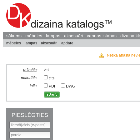
sākums
mēbeles
lampas
aksesuāri
vannas istabas
dizaina kl
mēbeles
lampas
aksesuāri
apdare
Netika atrasta nevi
ražotājs
:
visi
materiāls:
cits
fails:
PDF
DWG
PIESLĒGTIES