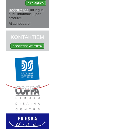
Reģistrējies
, lai iegūtu
pilnu informāciju par
produktu.
Atjaunot paroli
KONTAKTIEM