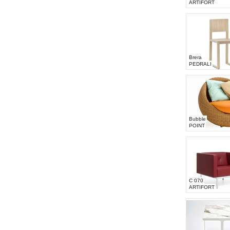
ARTIFORT
Brera
PEDRALI
Bubble
POINT
C 070
ARTIFORT