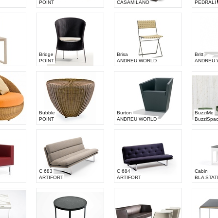
POINT
CASAMILANO
PEDRALI
Bridge
Brisa
Britt
POINT
ANDREU WORLD
ANDREU 
Bubble
Burton
BuzziMe
POINT
ANDREU WORLD
BuzziSpa
C 683
C 684
Cabin
ARTIFORT
ARTIFORT
BLA STAT