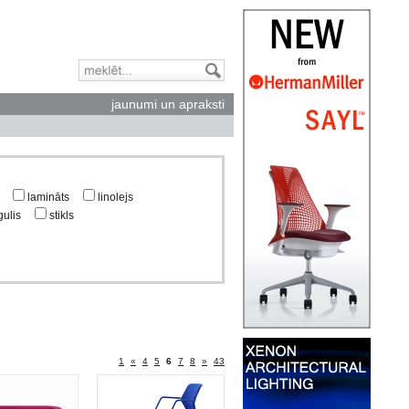
jaunumi un apraksti
lamināts
linolejs
ulis
stikls
1
«
4
5
6
7
8
»
43