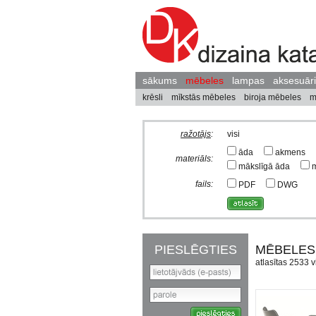
sākums
mēbeles
lampas
aksesuāri
krēsli
mīkstās mēbeles
biroja mēbeles
m
ražotājs
:
visi
āda
akmens
materiāls:
mākslīgā āda
m
fails:
PDF
DWG
PIESLĒGTIES
MĒBELES
atlasītas 2533 