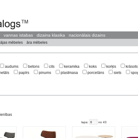
vannas istabas
dizaina klasika
nacionālais dizains
ājas mēbeles
āra mēbeles
audums
betons
cits
keramika
koks
korķis
krāsots
etāls
papīrs
pinums
plastmasa
porcelāns
siets
spog
vienības
lapa:
no 43