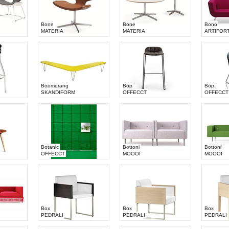
Bone
Bone
Bono
MATERIA
MATERIA
ARTIFOR
Boomerang
Bop
Bop
SKANDIFORM
OFFECCT
OFFECCT
Botanic
Bottoni
Bottoni
OFFECCT
MOOOI
MOOOI
Box
Box
Box
PEDRALI
PEDRALI
PEDRALI