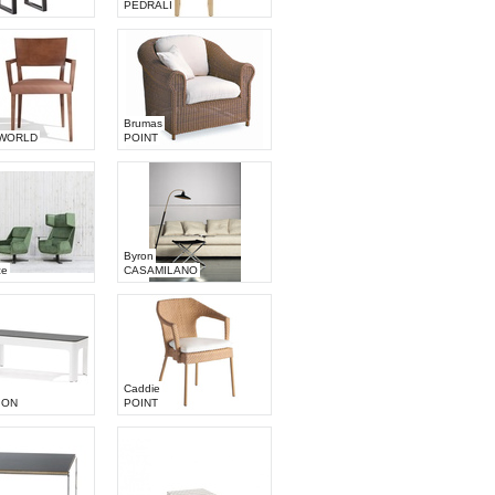
PEDRALI
Brumas
WORLD
POINT
Byron
ce
CASAMILANO
Caddie
ION
POINT