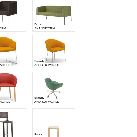
Boxer
ORM
SKANDIFORM
Brandy
WORLD
ANDREU WORLD
Brandy
WORLD
ANDREU WORLD
Brera