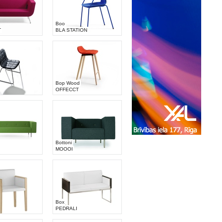
Boo
T
BLA STATION
Bop Wood
OFFECCT
Bottoni
MOOOI
Box
PEDRALI