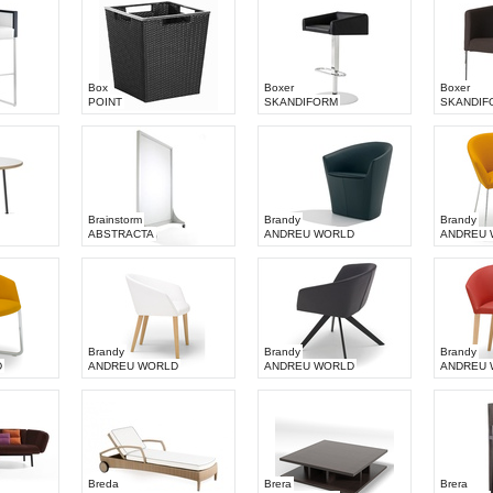
Box
Boxer
Boxer
POINT
SKANDIFORM
SKANDIF
Brainstorm
Brandy
Brandy
ABSTRACTA
ANDREU WORLD
ANDREU 
Brandy
Brandy
Brandy
D
ANDREU WORLD
ANDREU WORLD
ANDREU 
Breda
Brera
Brera