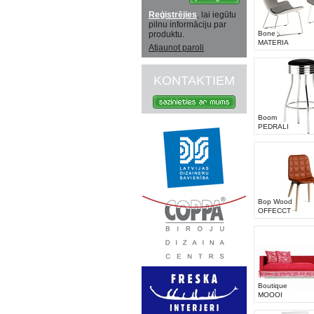
Reģistrējies
, lai iegūtu
pilnu informāciju par
produktu.
Bone
MATERIA
Atjaunot paroli
KONTAKTIEM
Boom
PEDRALI
Bop Wood
OFFECCT
Boutique
MOOOI