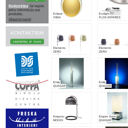
Reģistrējies
, lai iegūtu
pilnu informāciju par
produktu.
Eclipse
Ecolight
VIBIA
FLOS ANTARES
Atjaunot paroli
KONTAKTIEM
Elements
Elements
ZERO
ZERO
Emily
Emily
QUASAR
QUASAR
Emperor
Empire State
MOOOI
QUASAR