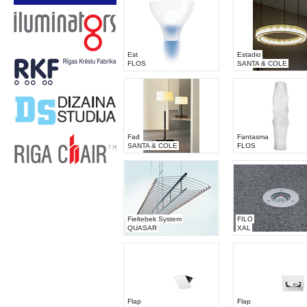
Est
Estadio
FLOS
SANTA & COLE
Fad
Fantasma
SANTA & COLE
FLOS
Fieltebek System
FILO
QUASAR
XAL
Flap
Flap