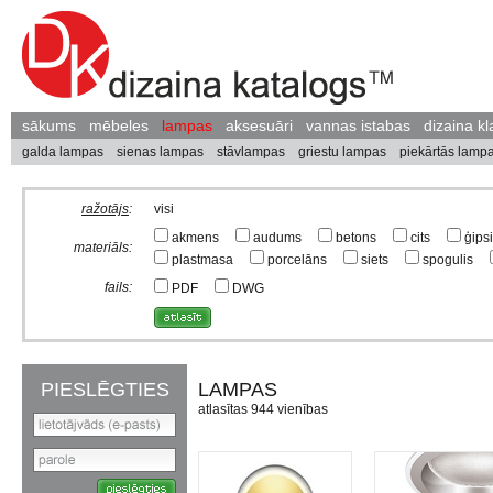
sākums
mēbeles
lampas
aksesuāri
vannas istabas
dizaina kl
galda lampas
sienas lampas
stāvlampas
griestu lampas
piekārtās lamp
ražotājs
:
visi
akmens
audums
betons
cits
ģips
materiāls:
plastmasa
porcelāns
siets
spogulis
fails:
PDF
DWG
PIESLĒGTIES
LAMPAS
atlasītas 944 vienības