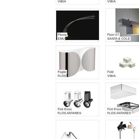
VIBIA
VIBIA
Floora
Fluor 07
EMU
SANTA & COLE
Foglio
Fold
FLOS
VIBIA
Fort Knox
Fort Knox
FLOS ANTARES
FLOS ANTARES