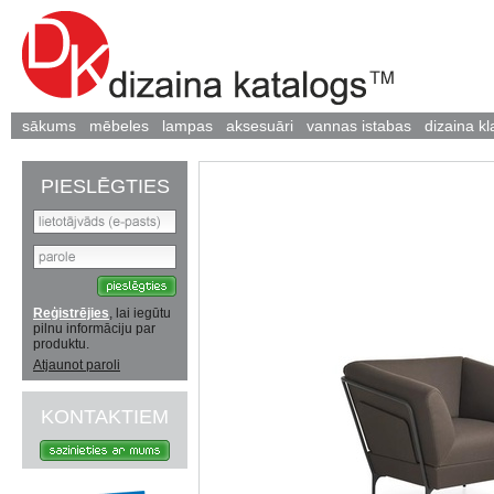
sākums
mēbeles
lampas
aksesuāri
vannas istabas
dizaina kl
PIESLĒGTIES
Reģistrējies
, lai iegūtu
pilnu informāciju par
produktu.
Atjaunot paroli
KONTAKTIEM