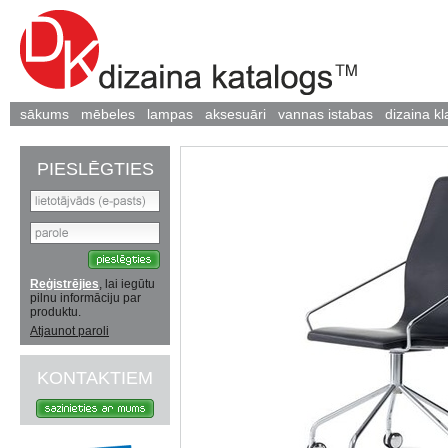
sākums
mēbeles
lampas
aksesuāri
vannas istabas
dizaina kl
PIESLĒGTIES
Reģistrējies
, lai iegūtu
pilnu informāciju par
produktu.
Atjaunot paroli
KONTAKTIEM