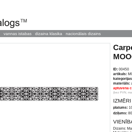
vannas istabas
dizaina klasika
nacionālais dizains
Carp
MOO
ID:
00450
artikuls:
M
kategorijas
materiāls:
aptuvena c
(bez PVN, maz
IZMĒRI
platums:
1
dziļums:
80
VIENĪ
Dizains: M