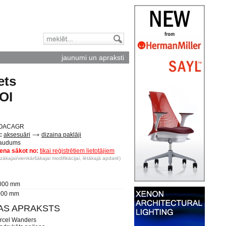
jaunumi un apraksti
ets
OI
OACAGR
:
aksesuāri
dizaina paklāji
audums
ena sākot no:
tikai reģistrētiem lietotājiem
ākajai/vienkāršākajai modifikācijai, lētākajā apdarē)
000 mm
00 mm
BAS APRAKSTS
arcel Wanders