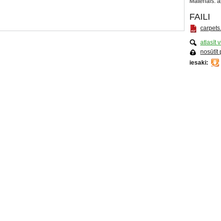
Materiāls: 
FAILI
carpets
atlasīt 
nosūtīt
iesaki: