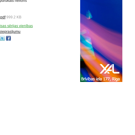
apdrukāts neilons
.pdf
999.2 KB
visas sērijas vienības
 pieprasījumu