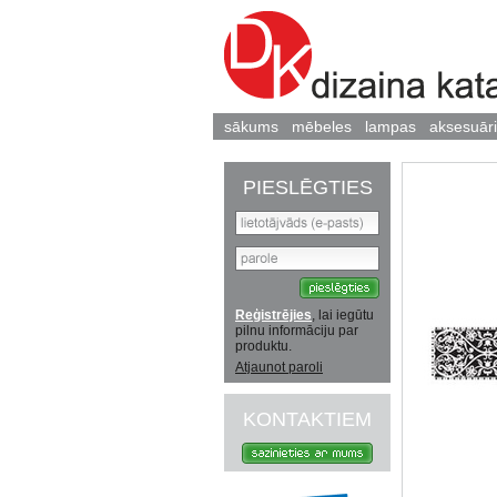
sākums
mēbeles
lampas
aksesuāri
PIESLĒGTIES
Reģistrējies
, lai iegūtu
pilnu informāciju par
produktu.
Atjaunot paroli
KONTAKTIEM