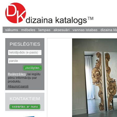
sākums
mēbeles
lampas
aksesuāri
vannas istabas
dizaina kl
PIESLĒGTIES
Reģistrējies
, lai iegūtu
pilnu informāciju par
produktu.
Atjaunot paroli
KONTAKTIEM