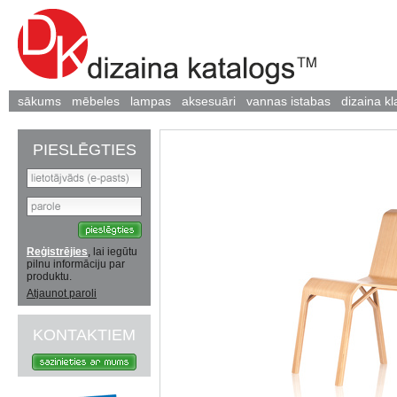
sākums
mēbeles
lampas
aksesuāri
vannas istabas
dizaina kl
PIESLĒGTIES
Reģistrējies
, lai iegūtu
pilnu informāciju par
produktu.
Atjaunot paroli
KONTAKTIEM