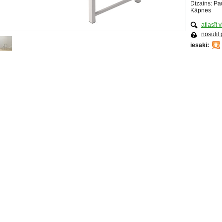
Dizains: P
Kāpnes
atlasīt 
nosūtīt
iesaki: