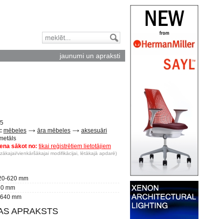
jaunumi un apraksti
5
:
mēbeles
āra mēbeles
aksesuāri
metāls
ena sākot no:
tikai reģistrētiem lietotājiem
ākajai/vienkāršākajai modifikācijai, lētākajā apdarē)
20-620 mm
0 mm
640 mm
BAS APRAKSTS