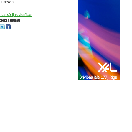
aul Newman
visas sērijas vienības
 pieprasījumu