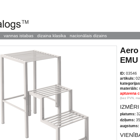
vannas istabas
dizaina klasika
nacionālais dizains
Aero
EMU
ID:
03546
artikuls:
02
kategorijas
materiāls:
aptuvena c
(bez PVN, maz
IZMĒRI
platums:
3
dziļums:
35
augstums:
VIENĪ