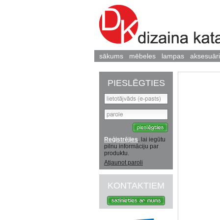
sākums
mēbeles
lampas
aksesuāri
PIESLĒGTIES
Reģistrējies
, lai iegūtu
pilnu informāciju par
produktu.
Atjaunot paroli
KONTAKTIEM