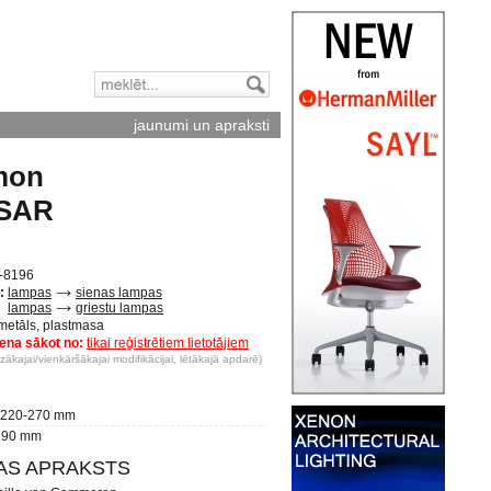
jaunumi un apraksti
mon
SAR
-8196
:
lampas
sienas lampas
lampas
griestu lampas
etāls, plastmasa
ena sākot no:
tikai reģistrētiem lietotājiem
ākajai/vienkāršākajai modifikācijai, lētākajā apdarē)
220-270 mm
90 mm
BAS APRAKSTS