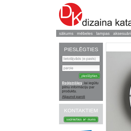
sākums
mēbeles
lampas
aksesuāri
PIESLĒGTIES
Reģistrējies
, lai iegūtu
pilnu informāciju par
produktu.
Atjaunot paroli
KONTAKTIEM