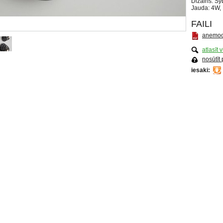
Dizains: S
Jauda: 4W,
FAILI
anemoo
atlasīt 
nosūtīt
iesaki: