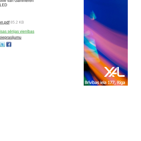
ybille van Gammeren
 LED
n.pdf
85.2 KB
visas sērijas vienības
 pieprasījumu