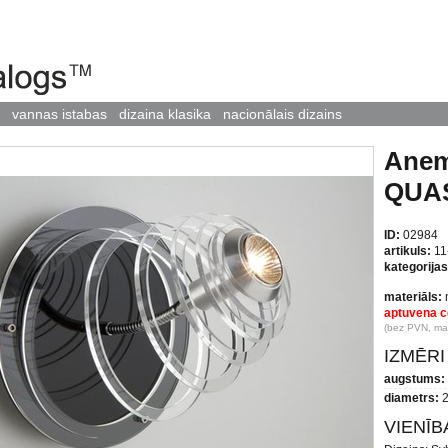
vannas istabas
dizaina klasika
nacionālais dizains
Ane
QUA
ID:
02984
artikuls:
11
kategorijas
materiāls:
m
aptuvena c
(bez PVN, maz
IZMĒRI
augstums:
diametrs:
2
VIENĪ