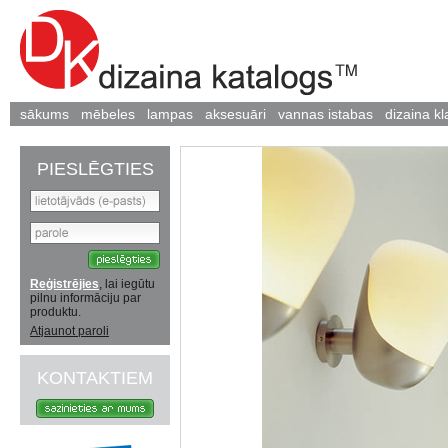
sākums
mēbeles
lampas
aksesuāri
vannas istabas
dizaina kl
PIESLĒGTIES
Reģistrējies
, lai iegūtu
pilnu informāciju par
produktu.
Atjaunot paroli
KONTAKTIEM