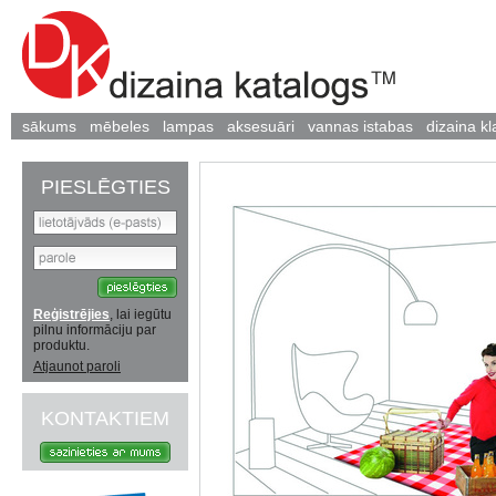
sākums
mēbeles
lampas
aksesuāri
vannas istabas
dizaina kl
PIESLĒGTIES
Reģistrējies
, lai iegūtu
pilnu informāciju par
produktu.
Atjaunot paroli
KONTAKTIEM