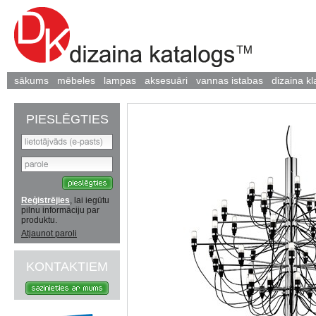
sākums
mēbeles
lampas
aksesuāri
vannas istabas
dizaina kl
PIESLĒGTIES
Reģistrējies
, lai iegūtu
pilnu informāciju par
produktu.
Atjaunot paroli
KONTAKTIEM